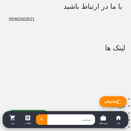
با ما در ارتباط باشید
09362003521
لینک ها
صفحه اصلی
پشتیبانی
فروشگاه
تماس با ما
خرید بامبو از آدلی
درباره ما
خانه
فروشگاه
مقالات
سبد
مقالات