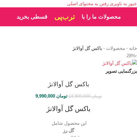
عبور به ناوبری
رفتن به محتوای اصلی
ترب‌پی
محصولات ما را با
قسطی بخرید
خانه
-
محصولات
-
باکس گل آوالانژ
-28%
بزرگنمایی تصویر
باکس گل آوالانژ
تومان
9,990,000
تومان
13,900,000
باکس گل آوالانژ
این محصول شامل
گل رز