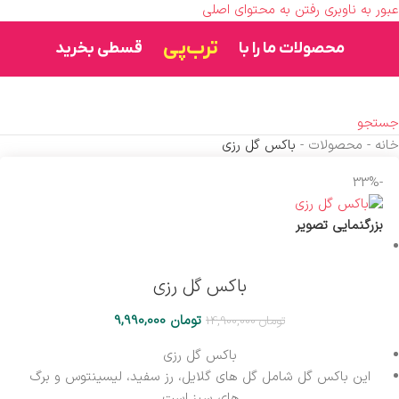
عبور به ناوبری
رفتن به محتوای اصلی
ترب‌پی
محصولات ما را با
قسطی بخرید
جستجو
خانه
-
محصولات
-
باکس گل رزی
-33%
بزرگنمایی تصویر
باکس گل رزی
تومان
9,990,000
تومان
14,900,000
باکس گل رزی
این باکس گل شامل گل های گلایل، رز سفید، لیسینتوس و برگ
های سبز است.