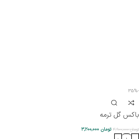
-35%
باکس گل ترمه
تومان
3,200,000
تومان
4,900,000