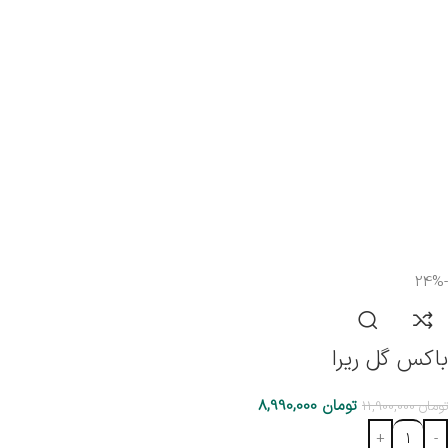
-24%
باکس گل ریرا
تومان
8,990,000
تومان
11,900,000