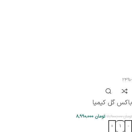
-24%
باکس گل کیمیا
تومان
8,990,000
تومان
11,900,000