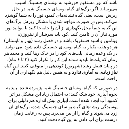
باشد که نور مستقیم خورشید به
بونسای جنسینگ
آسیب
می‌رساند
.
اگر برگ‌های گیاه
بونسای جنسینگ
شما در حال
ریزش است، یعنی گیاه نشانه‌های کمبود نور را به شما گوشزد
می‌کند. پس در صورت مواجه شدن با مشکل ریزش برگ‌های
این گیاه، حتماً محل نگهداری از آن را جابه‌جا کنید تا بتوانید نور
مورد نیاز آن را تامین کنید
.
کود باید سرشار از نیتروژن،‌
ویتامین و اسید فسفریک باشد و در فصل رشد (بهار و تابستان)
هر دو هفته یکبار به
گیاه بونسای جنسینگ
داده شود. می توانید
در یک وعده زمانی پلت‌های کود را در خاک رها کنید و مجدد هر
زمان که پلت‌ها ناپدید شدند این کار را تکرار کنید (۳ تا ۶ ماه).
در پایان فصل رشد (شهریور) کوددهی را متوقف کنید
.
این گیاه
نیاز زیادی به آبیاری ندارد
و به همین دلیل هم نگهداری از آن
راحت است.
در صورتی که گیاه
بونسای جنسینگ
شما پژمرده شده، باید به
نحوه آبیاری خود شک کنید؛ به احتمال زیاد این مشکل در اثر
کمبود آب ایجاد شده است. آبیاری بیش اندازه هم دلیلی برای
پوسیدگی ریشه‌های گیاه
بونسای جنسینگ
شده، برگ‌های آن
زرد می‌شوند و گیاه را از بین می‌برد. پس به رعایت زمان
درست برای آب دادن به این گیاه دقت کنید.