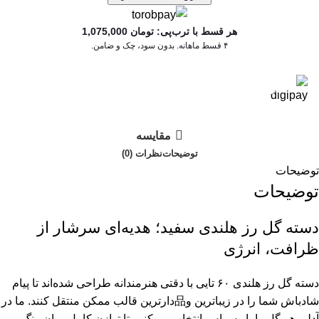
هر قسط با ترب‌پی:
تومان
1,075,000
۴ قسط ماهانه. بدون سود، چک و ضامن.
در ۴ قسط با دیجی‌پی
مقایسه
توضیحات
نظرات (0)
توضیحات
توضیحات
دسته گل رز هلندی سفید؛ هدیه‌ای سرشار از
ظرافت، انرژی
دسته گل رز هلندی ۶۰ تایی با دقتی هنرمندانه طراحی شده‌اند تا پیام
شادباش شما را در زیباترین و品‌دارترین قالب ممکن منتقل کنند. ما در
آدلی هر گل را با وسواس انتخاب می‌کنیم تا توازن کامل میان رنگ،