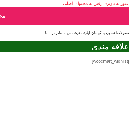
عبور به ناوبری
رفتن به محتوای اصلی
محص
صولات
آشنایی با گیاهان آپارتمانی
تماس با ما
درباره ما
علاقه مندی
[woodmart_wishlist]