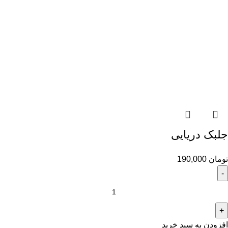
جلبک دريايى
تومان
190,000
افزودن به سبد خرید