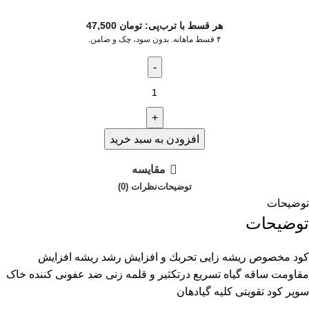
هر قسط با ترب‌پی:
تومان
47,500
۴ قسط ماهانه. بدون سود، چک و ضامن.
افزودن به سبد خرید
مقایسه
توضیحات
نظرات (0)
توضیحات
توضیحات
کود مخصوص ریشه زایی تحربك و افزايش رشد ريشه افزايش
مقاومت ساقه گياه تسريع درتكثير و قلمه زنى ضد عفونى كننده خاک
سوپر كود تقويتى كليه گيادهان