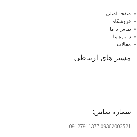
صفحه اصلی
فروشگاه
تماس با ما
درباره ما
مقالات
مسیر های ارتباطی
شماره تماس:
09362003521 09127911377