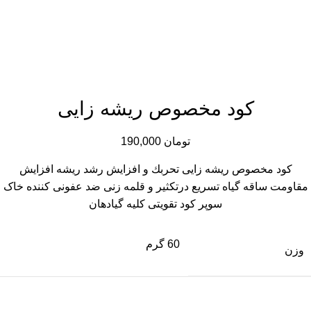
کود مخصوص ریشه زایی
تومان
190,000
کود مخصوص ريشه زايى تحربك و افزايش رشد ريشه افزايش
مقاومت ساقه گياه تسريع درتكثير و قلمه زنى ضد عفونى كننده خاک
سوپر كود تقويتى كليه گيادهان
60 گرم
وزن