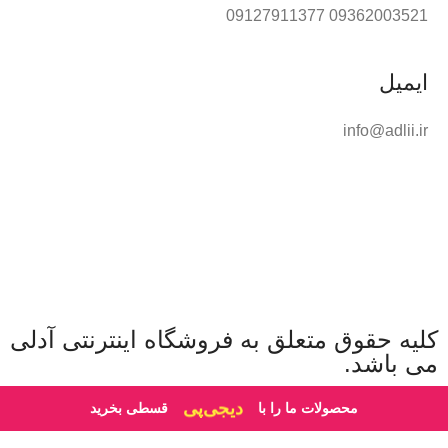
09362003521 09127911377
ایمیل
info@adlii.ir
کلیه حقوق متعلق به فروشگاه اینترنتی آدلی
می باشد.
ترب‌پی
محصولات ما را با
قسطی بخرید