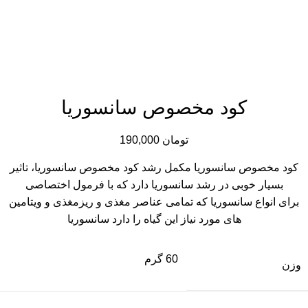
کود مخصوص سانسوریا
تومان
190,000
کود مخصوص سانسوریا مكمل رشد كود مخصوص سانسوريا، تاثير
بسيار خوبى در رشد سانسوريا دارد كه با فرمول اختصاصى
براى انواع سانسوريا كه تمامى عناصر مغذى و ريزمغذى و ويتامين
هاى مورد نياز اين گياه را دارد سانسوريا
60 گرم
وزن