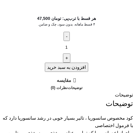
هر قسط با ترب‌پی:
تومان
47,500
۴ قسط ماهانه. بدون سود، چک و ضامن.
افزودن به سبد خرید
مقایسه
توضیحات
نظرات (0)
توضیحات
توضیحات
کود مخصوص سانسوریا ، تاثير بسيار خوبى در رشد سانسوريا دارد كه
با فرمول اختصاصى
براى انواع سانسوريا كه تمامى عناصر مغذى و ريزمغذى و ويتامين