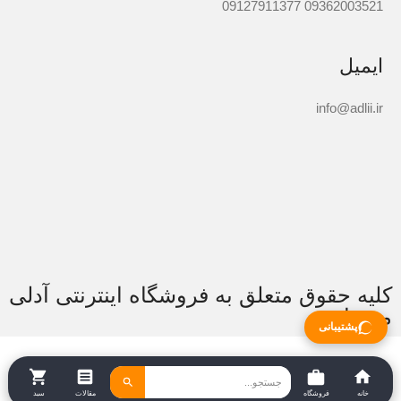
09362003521 09127911377
ایمیل
info@adlii.ir
کلیه حقوق متعلق به فروشگاه اینترنتی آدلی
می باشد.
پشتیبانی
خانه
فروشگاه
مقالات
سبد