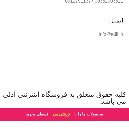
09362003521 09127911377
ایمیل
info@adlii.ir
کلیه حقوق متعلق به فروشگاه اینترنتی آدلی
می باشد.
دیجی‌پی
محصولات ما را با
قسطی بخرید