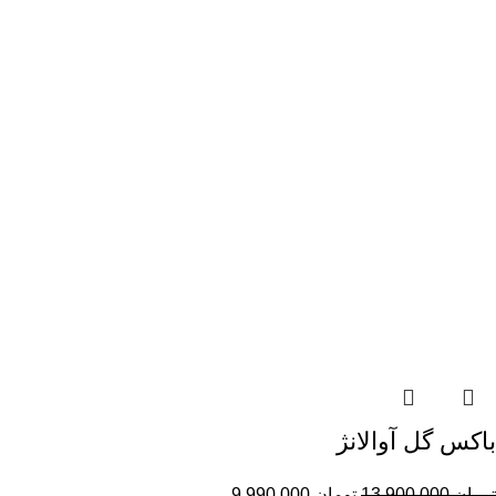
باکس گل آوالانژ
تومان
13,900,000
تومان
9,990,000