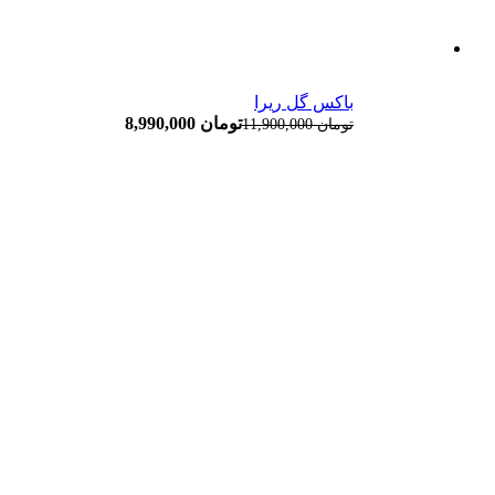
باکس گل ریرا
تومان
8,990,000
تومان
11,900,000