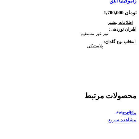
زاموفیلیا ابلق
زا
تومان
تو
اطلاعات بیشتر
میزان نوردهی
ان
نور غیر مستقیم
انتخاب نوع گلدان
می
پلاستیکی
می
محصولات مرتبط
مقایسه
اتمام موجودی
مق
ا
مشاهده سریع
مش