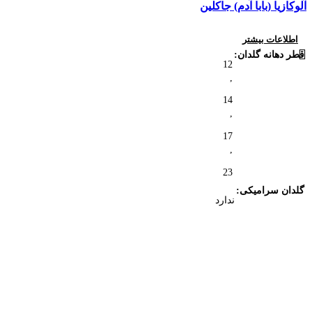
آلوکازیا (بابا آدم) جاکلین
آل
اطلاعات بیشتر
قطر دهانه گلدان
قط
12
,
14
,
17
,
23
گلدان سرامیکی
گل
ندارد