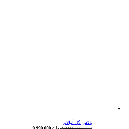
باکس گل آوالانژ
تومان
9,990,000
تومان
13,900,000