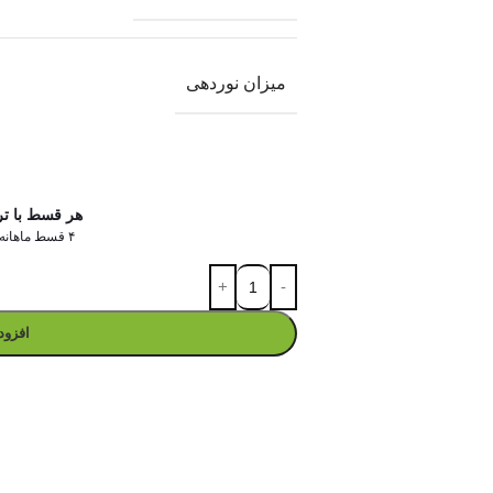
میزان نوردهی
هر قسط با ت
۴ قسط ماهانه. بدون سود، چک و ضامن.
افزود
در ۴ قسط با دیجی‌پی