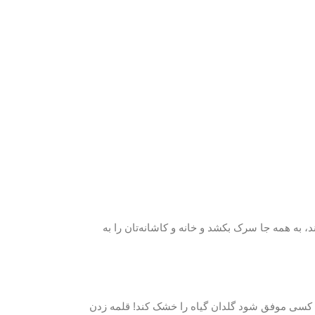
 اهل جزایر اقیانوس آرام است که اگر کمی مراقبش باشید، می‌تواند تا 300 سانتی متر رشد کند، به همه جا سرک بکشد و خانه و کاشانه‌تان را به
آید کسی موفق شود گلدان گیاه را خشک کند! قلمه زدن